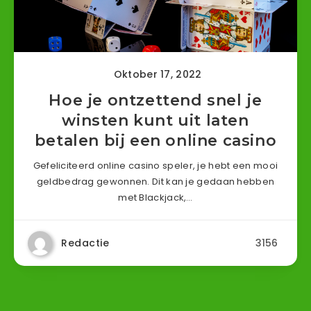
Oktober 17, 2022
Hoe je ontzettend snel je
winsten kunt uit laten
betalen bij een online casino
Gefeliciteerd online casino speler, je hebt een mooi
geldbedrag gewonnen. Dit kan je gedaan hebben
met Blackjack,…
Redactie
3156